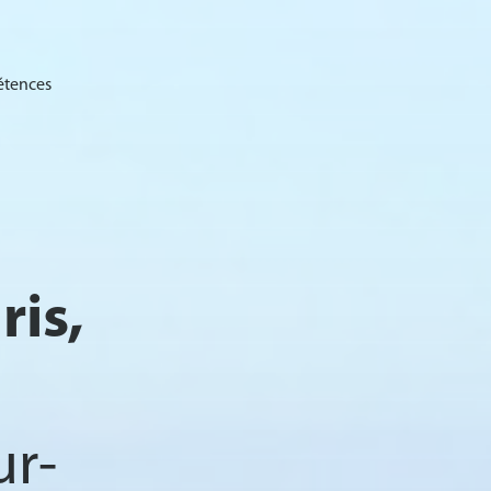
tences
ris,
ur-